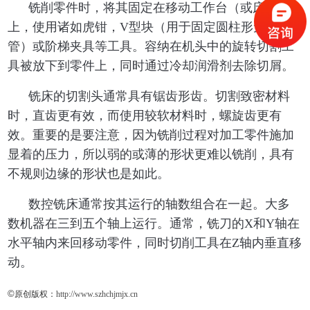
铣削零件时，将其固定在移动工作台（或床）
上，使用诸如虎钳，V型块（用于固定圆柱形无缝
管）或阶梯夹具等工具。容纳在机头中的旋转切割工
具被放下到零件上，同时通过冷却润滑剂去除切屑。
铣床的切割头通常具有锯齿形齿。切割致密材料
时，直齿更有效，而使用较软材料时，螺旋齿更有
效。重要的是要注意，因为铣削过程对加工零件施加
显着的压力，所以弱的或薄的形状更难以铣削，具有
不规则边缘的形状也是如此。
数控铣床通常按其运行的轴数组合在一起。大多
数机器在三到五个轴上运行。通常，铣刀的X和Y轴在
水平轴内来回移动零件，同时切削工具在Z轴内垂直移
动。
©
原创版权：
http://www.szhchjmjx.cn