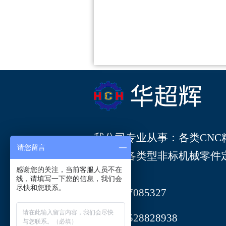
我公司专业从事：各类
CN
请您留言
要承接各类型非标机械零件
感谢您的关注，当前客服人员不在
线，请填写一下您的信息，我们会
尽快和您联系。
297085327
13528828938