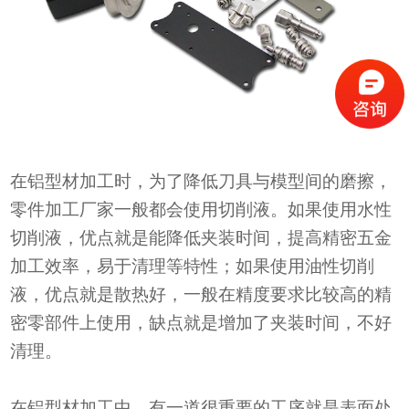
在铝型材
加工时，为了降低刀具与
模型
间的磨擦，
零件加工厂家一般都
会
使
用切削液
。如果使用
水性
切削液
，优点就是
能降低夹装时间
，
提高
精密五金
加工效率
，
易
于
清理等特性；
如果使用
油性切削
液
，优点就是
散热好，
一般在精度要求比较高的精
密零部件上使用，
缺点就是
增加了
夹装
时间，
不
好
清理。
在铝型材加工中，有一道很重要的工序就是表面处