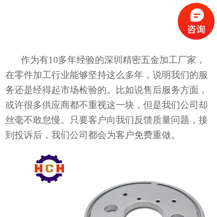
作为有
10多年经验的深圳
精密五金加工
厂家
，
在
零件加工
行业能够坚持这么多年，说明
我们的服
务还是经得起市场检验的。
比如说售后服务方面，
或许
很多供应商都不重视这一块
，但是
我们公司
却
丝毫不敢怠慢。
只要客户向我们反馈
质量问题，接
到投诉后，
我们公司
都会为客户
免费
重做。