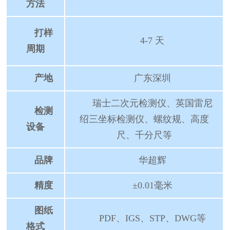
方法
打样
4-7 天
周期
产地
广东深圳
瑞士二次元检测仪、英国雷尼
检测
绍三坐标检测仪、螺纹规、高度
设备
尺、千分尺等
品牌
华超辉
精度
±0.01毫米
图纸
PDF、IGS、STP、DWG等
格式