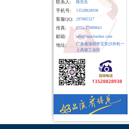
联系人:
陈先生
手机号:
13528828938
客服QQ:
297085327
传真:
0755-27809843
邮箱:
sale@huachaohui.com
广东省深圳市宝安沙井耗一
地址:
上高坡工业区