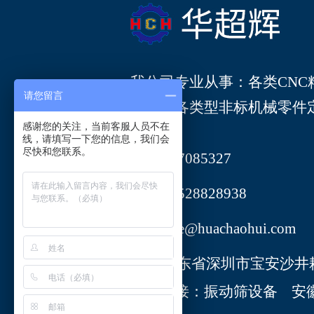
我公司专业从事：各类
CN
请您留言
要承接各类型非标机械零件
感谢您的关注，当前客服人员不在
线，请填写一下您的信息，我们会
尽快和您联系。
297085327
13528828938
sale@huachaohui.com
广东省深圳市宝安沙井
友情链接：
振动筛设备
安